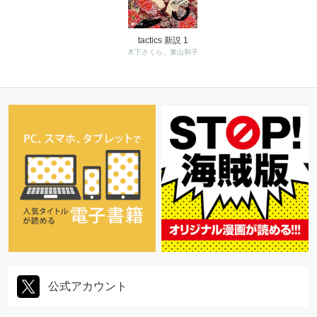
tactics 新説 1
木下さくら、東山和子
公式アカウント