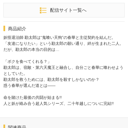
配信サイト一覧へ
商品紹介
妖怪退治師 勘太郎は“鬼喰い天狗”の春華と主従契約を結んだ。
「友達になりたい」という勘太郎の願い通り、絆が生まれた二人。
だが、勘太郎の本当の目的は…
「ボクを食べてくれる？」
勘太郎は、宿敵・第六天魔王と融合し、自分ごと春華に喰わせよう
としていた。
勘太郎を救うためには、勘太郎を殺すしかないのか？
惑う春華が選んだ道とは――
命を賭けた最後の共闘が始まる!!
人と妖が絡み合う超人気シリーズ、二十年越しについに完結!!
関連商品