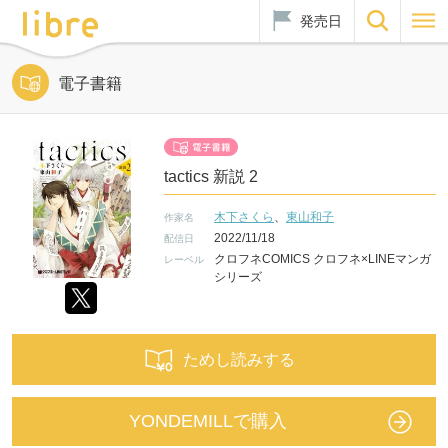
発売日
電子書籍
tactics 新説 2
木下さくら
、
東山和子
作家名
2022/11/18
配信日
クロフネCOMICS クロフネ×LINEマンガ
レーベル
シリーズ
ためし読みする
YONDEMILLで購入