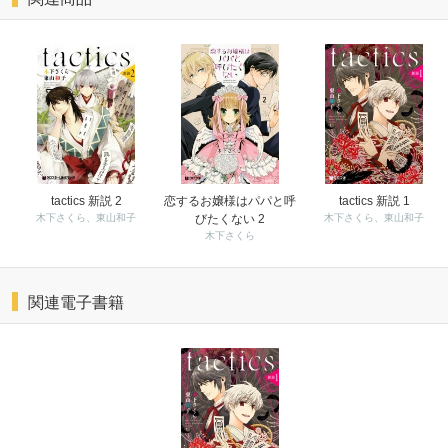
tactics 新説 2
恋するお嬢様はパパと呼
tactics 新説 1
木下さくら、東山和子
びたくない 2
木下さくら、東山和子
木下さくら
関連電子書籍