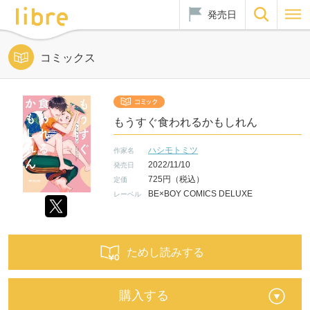
発売日
コミックス
もうすぐ食われるかもしれん
ハシモトミツ
作家名
2022/11/10
発売日
725円（税込）
定価
BE×BOY COMICS DELUXE
レーベル
ためし読みする
購入する