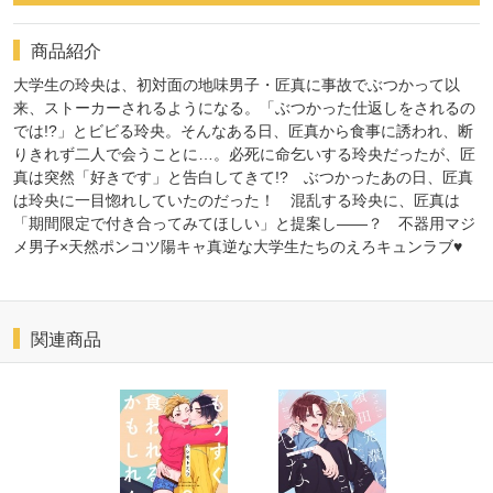
商品紹介
大学生の玲央は、初対面の地味男子・匠真に事故でぶつかって以
来、ストーカーされるようになる。「ぶつかった仕返しをされるの
では!?」とビビる玲央。そんなある日、匠真から食事に誘われ、断
りきれず二人で会うことに…。必死に命乞いする玲央だったが、匠
真は突然「好きです」と告白してきて!? ぶつかったあの日、匠真
は玲央に一目惚れしていたのだった！ 混乱する玲央に、匠真は
「期間限定で付き合ってみてほしい」と提案し――？ 不器用マジ
メ男子×天然ポンコツ陽キャ真逆な大学生たちのえろキュンラブ♥
関連商品