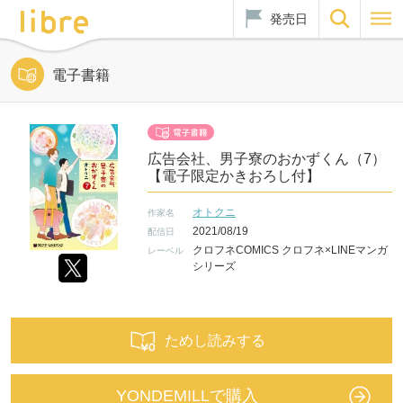
発売日
電子書籍
広告会社、男子寮のおかずくん（7）
【電子限定かきおろし付】
オトクニ
作家名
2021/08/19
配信日
クロフネCOMICS クロフネ×LINEマンガ
レーベル
シリーズ
ためし読みする
YONDEMILLで購入