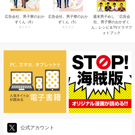
広告会社、男子寮のおか
広告会社、男子寮のおか
週末男子めし 「広告会
ずくん（6）
ずくん（5）
社、男子寮のおかずく
オトクニ
オトクニ
ん」レシピ＆TVドラマフ
ォトブック
公式アカウント