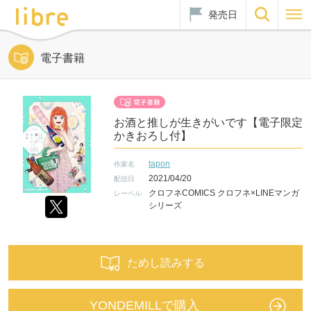
発売日
電子書籍
お酒と推しが生きがいです【電子限定
かきおろし付】
tapon
作家名
2021/04/20
配信日
クロフネCOMICS クロフネ×LINEマンガ
レーベル
シリーズ
ためし読みする
YONDEMILLで購入