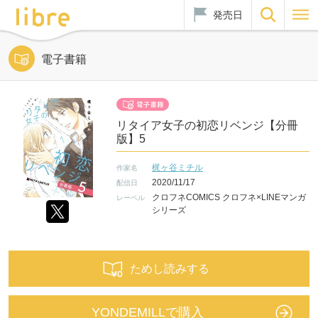
発売日
電子書籍
リタイア女子の初恋リベンジ【分冊
版】5
梶ヶ谷ミチル
作家名
2020/11/17
配信日
クロフネCOMICS クロフネ×LINEマンガ
レーベル
シリーズ
ためし読みする
YONDEMILLで購入