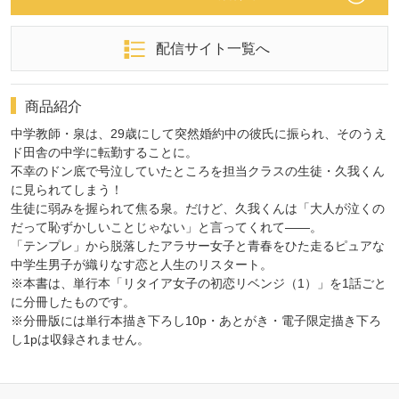
配信サイト一覧へ
商品紹介
中学教師・泉は、29歳にして突然婚約中の彼氏に振られ、そのうえ
ド田舎の中学に転勤することに。
不幸のドン底で号泣していたところを担当クラスの生徒・久我くん
に見られてしまう！
生徒に弱みを握られて焦る泉。だけど、久我くんは「大人が泣くの
だって恥ずかしいことじゃない」と言ってくれて――。
「テンプレ」から脱落したアラサー女子と青春をひた走るピュアな
中学生男子が織りなす恋と人生のリスタート。
※本書は、単行本「リタイア女子の初恋リベンジ（1）」を1話ごと
に分冊したものです。
※分冊版には単行本描き下ろし10p・あとがき・電子限定描き下ろ
し1pは収録されません。