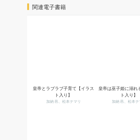
関連電子書籍
皇帝とラブラブ子育て【イラス
皇帝は巫子姫に溺れ
ト入り】
ト入り】
加納 邑、松本テマリ
加納 邑、松本テ