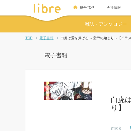
総合TOP
会社情報
雑誌・アンソロジー
TOP
電子書籍
白虎は愛を捧げる ～皇帝の始まり～【イラ
電子書籍
白虎
り】
作家名