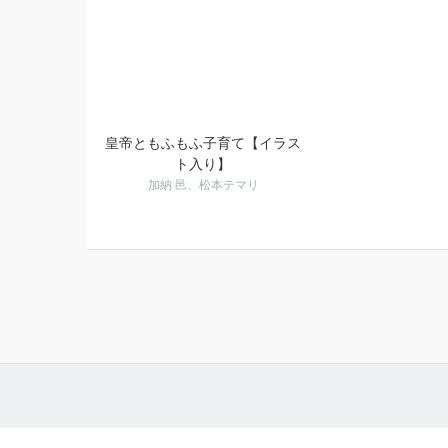
皇帝ともふもふ子育て【イラス
ト入り】
加納 邑、松本テマリ