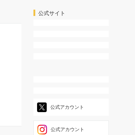
ＴＬ・乙女系
公式サイト