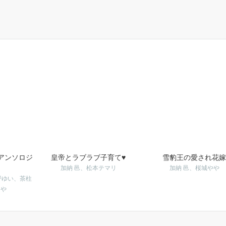
アンソロジ
皇帝とラブラブ子育て♥
雪豹王の愛され花嫁
加納 邑、松本テマリ
加納 邑、桜城やや
野ゆい、茶柱
とや