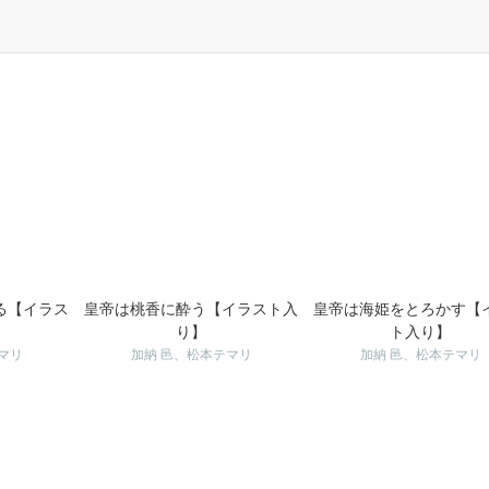
る【イラス
皇帝は桃香に酔う【イラスト入
皇帝は海姫をとろかす【
り】
ト入り】
マリ
加納 邑、松本テマリ
加納 邑、松本テマリ