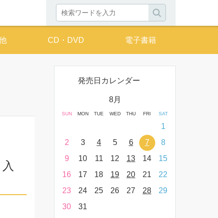
他
CD・DVD
電子書籍
発売日カレンダー
月
8月
THU
FRI
SAT
SUN
MON
TUE
WED
THU
FRI
SAT
SUN
MON
T
2
3
4
1
9
10
11
2
3
4
5
6
7
8
6
7
16
17
18
9
10
11
12
13
14
15
13
14
ト入
23
24
25
16
17
18
19
20
21
22
20
21
30
31
23
24
25
26
27
28
29
27
28
30
31