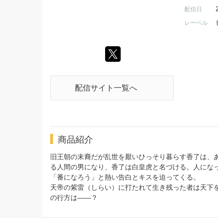
配信日
レーベル
配信サイト一覧へ
商品紹介
旧王朝の末裔だが乱世を厭いひっそり暮らす香了は、
る人間の男になり、香了は白皇虎と名づける。人にな
「番になろう」と熱い告白とキスを迫ってくる。
天帝の紫雷（しらい）に打たれて生き残った者は天下
の行方は――？