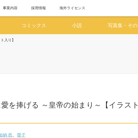
事業内容
採用情報
海外ライセンス
コミックス
小説
写真集・その
スト入り】
6月
7
SUN
MON
TUE
WED
THU
FRI
SAT
SUN
MON
TUE
WED
1
2
3
4
5
6
1
7
8
9
10
11
12
13
5
6
7
8
14
15
16
17
18
19
20
12
13
14
15
は愛を捧げる ～皇帝の始まり～【イラス
21
22
23
24
25
26
27
19
20
21
22
28
29
30
26
27
28
29
加納 邑
、
螢子