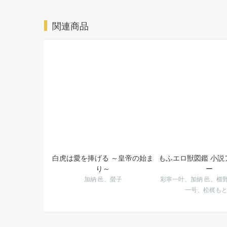
関連商品
白虎は愛を捧げる ～皇帝の始ま
もふエロ獣図鑑 小説
り～
ー
加納 邑、螢子
彩寧一叶、加納 邑、櫛
一号、松梶も