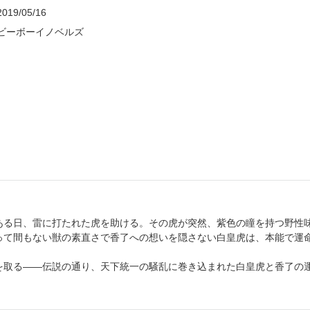
2019/05/16
ビーボーイノベルズ
ある日、雷に打たれた虎を助ける。その虎が突然、紫色の瞳を持つ野性
って間もない獣の素直さで香了への想いを隠さない白皇虎は、本能で運
を取る――伝説の通り、天下統一の騒乱に巻き込まれた白皇虎と香了の