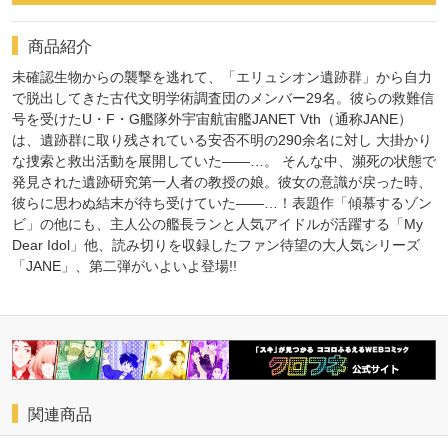
商品紹介
未確認生物からの襲撃を逃れて、「エリュシオン遺跡群」から自力
で脱出してきた古代文明学術調査団のメンバー29名。彼らの救難信
号を受けたU・F・G艦隊外宇宙航宙艦JANET Vth（通称JANE）
は、遺跡群に取り残されている安否不明の290余名に対し 大掛かり
な捜索と救出活動を展開していた――…。 そんな中、瀕死の状態で
発見された遺跡研究第一人者の教授の娘。彼女の意識が戻った時、
彼らに思わぬ結末が待ち受けていた――…！表題作「傾慕するゾン
ビ」の他にも、主人公の艦長ランと人気アイドルが活躍する「My
Dear Idol」他、読み切りを収録したファン待望の大人気シリーズ
「JANE」、第二弾がいよいよ登場!!
関連商品