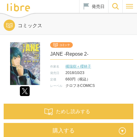
発売日
コミックス
JANE -Repose 2-
橘瑞樹＋櫻林子
作家名
2018/10/23
発売日
660円（税込）
定価
クロフネCOMICS
レーベル
ためし読みする
購入する