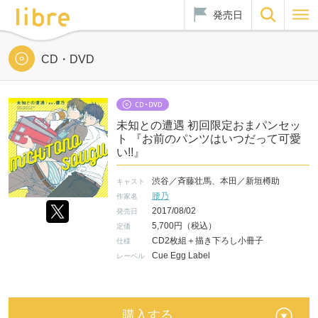
発売日
CD・DVD
未知との遭遇 初回限定おまパンセッ
ト 『お前のパンツはいつだって可愛
い!!』
渋谷／斉藤壮馬、本田／新垣樽助
キャスト
腰乃
作家名
2017/08/02
発売日
5,700円（税込）
定価
CD2枚組＋描き下ろし小冊子
仕様
Cue Egg Label
レーベル
購入する