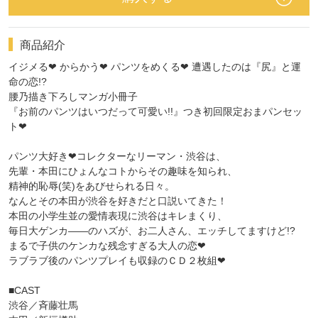
商品紹介
イジメる❤ からかう❤ パンツをめくる❤ 遭遇したのは『尻』と運
命の恋!?
腰乃描き下ろしマンガ小冊子
『お前のパンツはいつだって可愛い!!』つき初回限定おまパンセッ
ト❤
パンツ大好き❤コレクターなリーマン・渋谷は、
先輩・本田にひょんなコトからその趣味を知られ、
精神的恥辱(笑)をあびせられる日々。
なんとその本田が渋谷を好きだと口説いてきた！
本田の小学生並の愛情表現に渋谷はキレまくり、
毎日大ゲンカ――のハズが、お二人さん、エッチしてますけど!?
まるで子供のケンカな残念すぎる大人の恋❤
ラブラブ後のパンツプレイも収録のＣＤ２枚組❤
■CAST
渋谷／斉藤壮馬