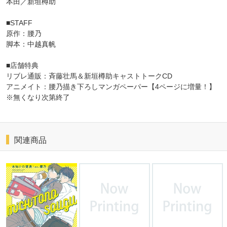
本田／新垣樽助
■STAFF
原作：腰乃
脚本：中越真帆
■店舗特典
リブレ通販：斉藤壮馬＆新垣樽助キャストトークCD
アニメイト：腰乃描き下ろしマンガペーパー【4ページに増量！】
※無くなり次第終了
関連商品