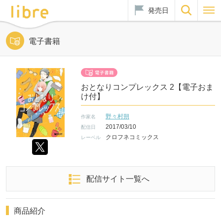
発売日
電子書籍
おとなりコンプレックス 2【電子おま
け付】
野々村朔
作家名
2017/03/10
配信日
クロフネコミックス
レーベル
配信サイト一覧へ
商品紹介