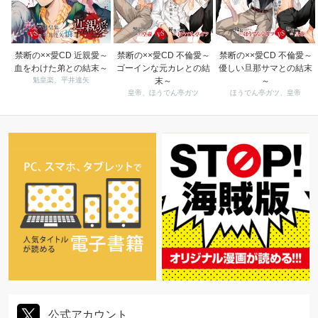
禁断の××愛CD 近親愛～
禁断の××愛CD 不倫愛～
禁断の××愛CD 不倫愛～
血をわけた弟との結末～
ゴーインな元カレとの結
優しい旦那サマとの結末
魁皇楽、平井達矢
末～
～
皇帝、ほうでん亭ガツ
ほうでん亭ガツ、皇帝
公式アカウント