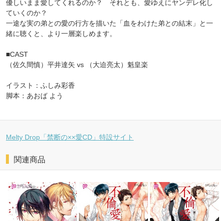
優しいまま愛してくれるのか？ それとも、愛ゆえにヤンデレ化し
ていくのか？
一途な実の弟との愛の行方を描いた「血をわけた弟との結末」と一
緒に聴くと、より一層楽しめます。
■CAST
（佐久間慎）平井達矢 vs （大迫亮太）魁皇楽
イラスト：ふしみ彩香
脚本：あおば よう
Melty Drop「禁断の××愛CD」特設サイト
関連商品