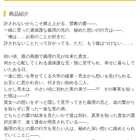
商品紹介
許されないからこそ燃え上がる、禁断の愛――。
一緒に育った過保護な義理の兄の、秘めた想いの行方は――。
「俺は……お前のことが好きだ。
許されないことだって分かってる。ただ、もう嘘はつけない……」
幼い頃、親の再婚で義理の兄が出来た貴女。
何かと心配してくれる過保護な兄・慎に見守られ、幸せに暮らして
いたある日、
一途に想いを寄せてくる大学の後輩・亮太から想いを告げられる。
お互いに惹かれ合い、付き合い始める二人。
しかし亮太は、小さい頃に別れた実の弟で――!? その事実を知っ
た慎は――!?
貴女への想いをずっと隠して見守ってきた義理の兄と、血の繋がり
を知らずに育った一途な実の弟。
どちらとの愛の結末を見たいかで道は別れ、真実を知った貴女の選
択次第で、違う運命が用意されている――。
義理の兄との愛の行方を見たい人は、秘めた深い想いに絡めとられ
ていくことに――。