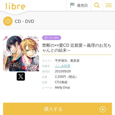
発売日
CD・DVD
禁断の××愛CD 近親愛～義理のお兄ち
ゃんとの結末～
平井達矢、魁皇楽
キャスト
ふしみ彩香
作家名
2015/05/29
発売日
2,200円（税込）
定価
CD1枚組
仕様
Melty Drop
レーベル
購入する