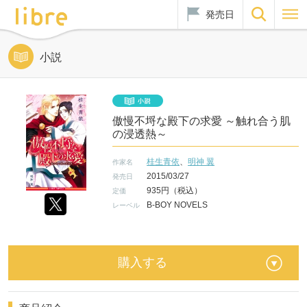
発売日
小説
傲慢不埒な殿下の求愛 ～触れ合う肌
の浸透熱～
桂生青依
、
明神 翼
作家名
2015/03/27
発売日
935円（税込）
定価
B-BOY NOVELS
レーベル
購入する