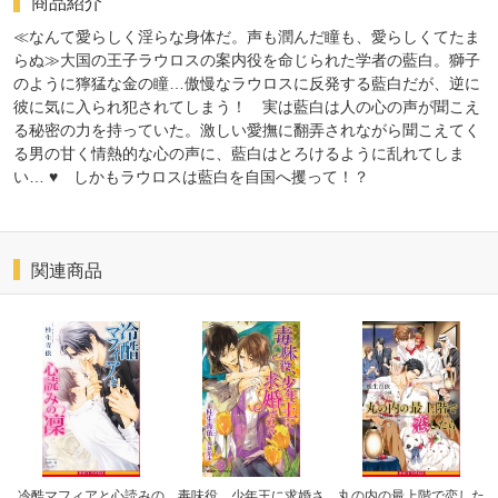
商品紹介
≪なんて愛らしく淫らな身体だ。声も潤んだ瞳も、愛らしくてたま
らぬ≫大国の王子ラウロスの案内役を命じられた学者の藍白。獅子
のように獰猛な金の瞳…傲慢なラウロスに反発する藍白だが、逆に
彼に気に入られ犯されてしまう！ 実は藍白は人の心の声が聞こえ
る秘密の力を持っていた。激しい愛撫に翻弄されながら聞こえてく
る男の甘く情熱的な心の声に、藍白はとろけるように乱れてしま
い… ♥ しかもラウロスは藍白を自国へ攫って！？
関連商品
冷酷マフィアと心読みの
毒味役、少年王に求婚さ
丸の内の最上階で恋した