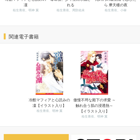
凜
れる
ら 摩天楼の夜
桂生青依、明神 翼
桂生青依、周防佑未
桂生青依、小禄
関連電子書籍
冷酷マフィアと心読みの
傲慢不埒な殿下の求愛 ～
凜【イラスト入り】
触れ合う肌の浸透熱～
桂生青依、明神 翼
【イラスト入り】
桂生青依、明神 翼