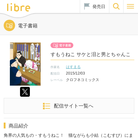
発売日
電子書籍
すもうねこ サケと泪と男とちゃんこ
はすまる
作家名
2015/12/03
配信日
クロフネコミックス
レーベル
配信サイト一覧へ
商品紹介
角界の人気もの・すもうねこ！ 猫ながらも小結（こむすび）にま