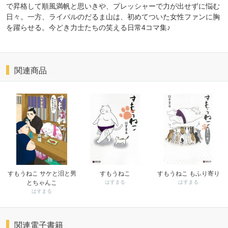
で昇格して順風満帆と思いきや、プレッシャーで力が出せずに悩む
日々。一方、ライバルのだるま山は、初めてついた女性ファンに胸
を躍らせる。今どき力士たちの笑える日常4コマ集♪
関連商品
すもうねこ サケと泪と男
すもうねこ
すもうねこ もふり寄り
とちゃんこ
はすまる
はすまる
はすまる
関連電子書籍