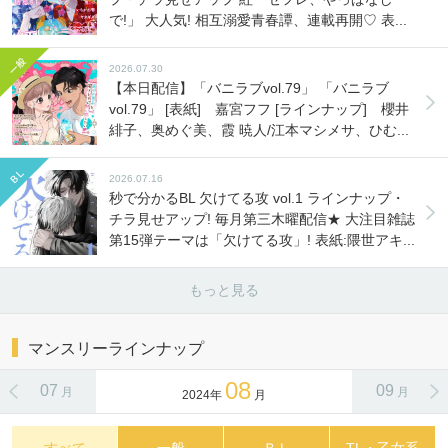
で!」 大人気! 相互溺愛青春譚、連載再開♡ 表...
2026.07.30
【本日配信】「バニラブvol.79」 「バニラブ
vol.79」 [表紙] 嘉宮フフ [ラインナップ] 櫻井
緋子、奥めぐ美、霞 暁人/江本マシメサ、ひむ...
2026.07.16
秒で分かるBL 欠けてる攻 vol.1 ラインナップ・
チラ見せアップ! 毎月第三木曜配信★ 大注目雑誌
第15弾テーマは「欠けてる攻」! 表紙:隈世アキ...
もっと見る
マンスリーラインナップ
08
07
09
月
月
2024年
月