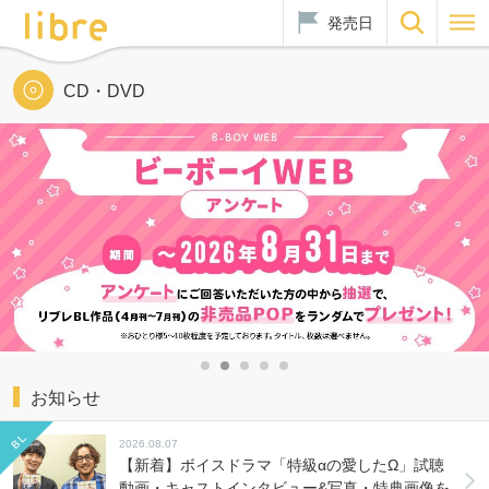
発売日
CD・DVD
お知らせ
2026.08.07
【新着】ボイスドラマ「特級αの愛したΩ」試聴
動画・キャストインタビュー&写真・特典画像を