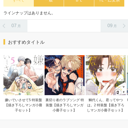
すべて
一般
ＢＬ
TL・乙女系
ラインナップはありません。
07
09
月
月
おすすめタイトル
嫌いでいさせて5 特装盤
裏切り者のラブソング 特
鯛代くん、君ってやつ
【描き下ろしマンガ小冊
装盤【描き下ろしマンガ
は。2 特装盤【描き下ろ
子セット】
小冊子セット】
しマンガ小冊子セット】