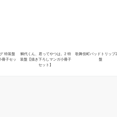
04
2024年
月
ＢＬ
TL・乙女系