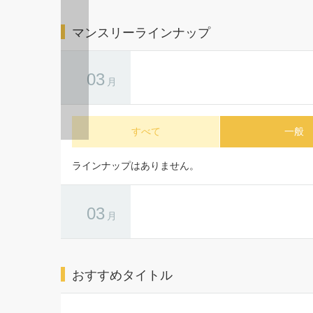
2026.08.
【速報】
2026.08.07
【新着】ボイスドラマ「特級αの愛した
のこと
お知らせ
Ω」試聴動画・キャストインタビュー&写
小冊子チ
真・特典画像を公開♪ ボイスドラマ「特...
ま...
マンスリーラインナップ