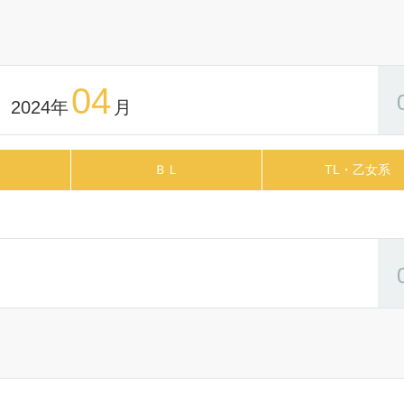
04
ドラマCD「40までにしたい10
2026.07.07
2」ジャケット・DLカード表紙・
【速報】ボイスドラマ「特級α
ラ見せを公開♪ ドラマCD「40
Ω」2026年10月28日発売決定!
小冊子チラ見せ・特典&フェア情報
もっと見る