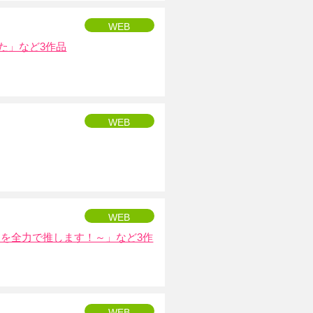
WEB
た」など3作品
WEB
WEB
を全力で推します！～」など3作
WEB