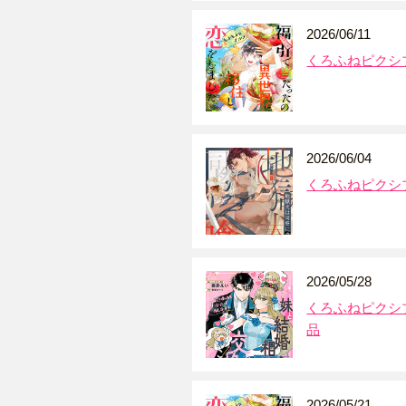
2026/06/11
くろふねピクシ
2026/06/04
くろふねピクシ
2026/05/28
くろふねピクシ
品
2026/05/21