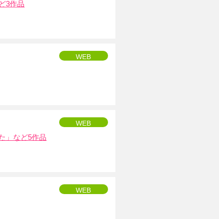
ど3作品
WEB
WEB
た」など5作品
WEB