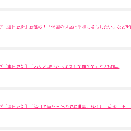
ブ【連日更新】新連載！「傾国の側室は平和に暮らしたい」など9
ブ【本日更新】「わんと鳴いたらキスして撫でて」など5作品
ブ【連日更新】「福引で当たったので異世界に移住し、恋をしまし