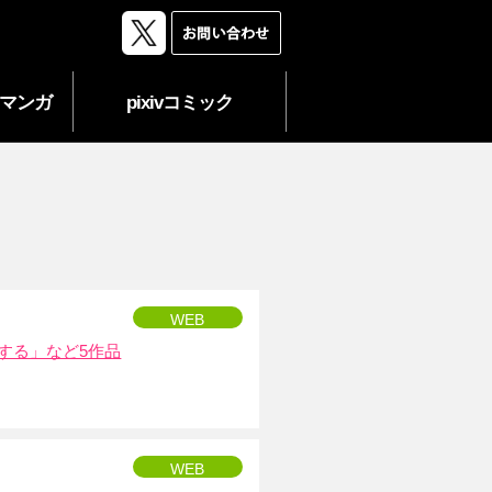
NEマンガ
pixivコミック
クロフネ
くろふねピクシブ
WEB
する」など5作品
WEB