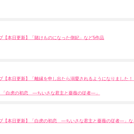
ブ【本日更新】「賭けものになった側妃」など5作品
ブ【本日更新】「離縁を申し出たら溺愛されるようになりました！
新】「白虎の初恋 ―ちいさな君主と薔薇の従者―」
ブ【本日更新】「白虎の初恋 ―ちいさな君主と薔薇の従者―」な