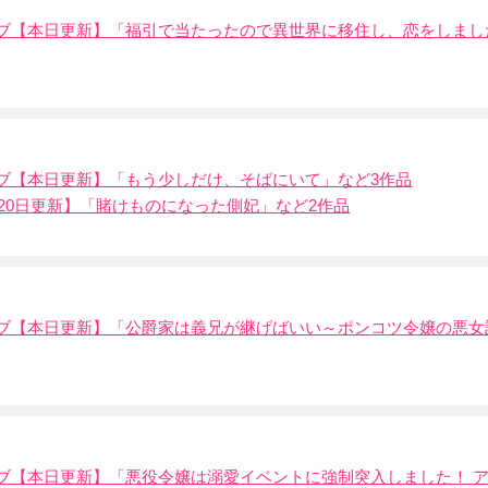
ブ【本日更新】「福引で当たったので異世界に移住し、恋をしまし
ブ【本日更新】「もう少しだけ、そばにいて」など3作品
月20日更新】「賭けものになった側妃」など2作品
ブ【本日更新】「公爵家は義兄が継げばいい～ポンコツ令嬢の悪女
ブ【本日更新】「悪役令嬢は溺愛イベントに強制突入しました！ ア