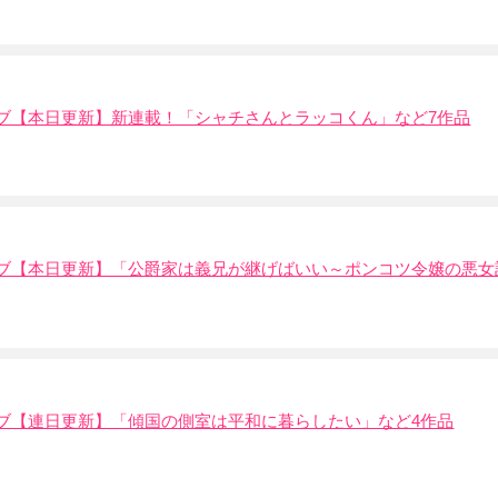
ブ【本日更新】新連載！「シャチさんとラッコくん」など7作品
ブ【本日更新】「公爵家は義兄が継げばいい～ポンコツ令嬢の悪女
ブ【連日更新】「傾国の側室は平和に暮らしたい」など4作品