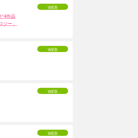
WEB
ど4作品
ロジー」
WEB
WEB
WEB