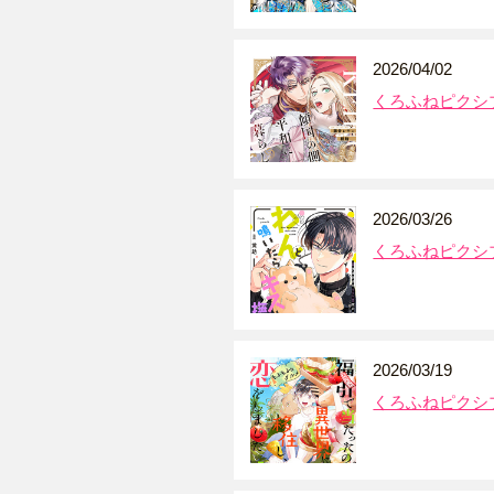
2026/04/02
くろふねピクシ
2026/03/26
くろふねピクシ
2026/03/19
くろふねピクシ