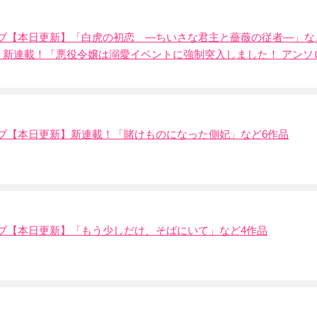
ブ【本日更新】「白虎の初恋 ―ちいさな君主と薔薇の従者―」な
新】新連載！「悪役令嬢は溺愛イベントに強制突入しました！ アンソ
ブ【本日更新】新連載！「賭けものになった側妃」など6作品
ブ【本日更新】「もう少しだけ、そばにいて」など4作品