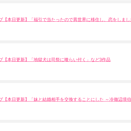
ブ【本日更新】「福引で当たったので異世界に移住し、恋をしまし
ブ【本日更新】「地獄犬は司祭に喰らい付く」など3作品
ブ【本日更新】「妹と結婚相手を交換することにした ～冷徹辺境伯