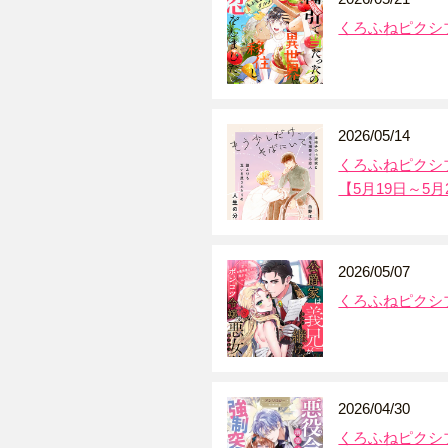
くろふねピクシ
2026/05/14
くろふねピクシ
【5月19日～5
2026/05/07
くろふねピクシ
2026/04/30
くろふねピクシ