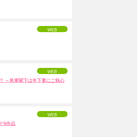
WEB
WEB
？ ～将軍閣下は年下妻にご執心
WEB
ど6作品