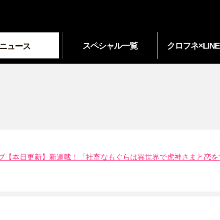
スペシャル一覧
クロフネ×
LI
ニュース
ブ【本日更新】新連載！「社畜なもぐらは異世界で虎神さまと恋を