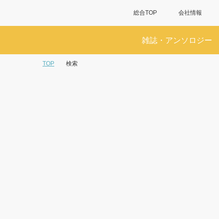
総合TOP
会社情報
雑誌・アンソロジー
TOP
検索
検索
「裏切り者のラブソング 4」の検索結果
商品（24件）