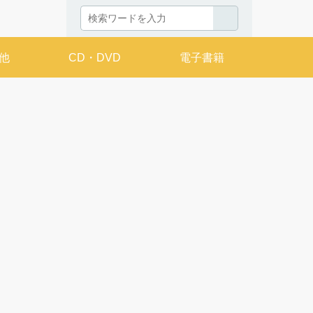
他
CD・DVD
電子書籍
発売日カレンダー
月
8月
THU
FRI
SAT
SUN
MON
TUE
WED
THU
FRI
SAT
SUN
MON
T
2
3
4
1
9
10
11
2
3
4
5
6
7
8
6
7
16
17
18
9
10
11
12
13
14
15
13
14
23
24
25
16
17
18
19
20
21
22
20
21
30
31
23
24
25
26
27
28
29
27
28
30
31