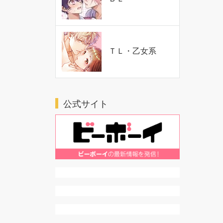
ＴＬ・乙女系
公式サイト