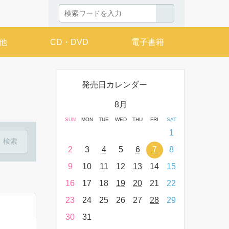
他
CD・DVD
電子書籍
発売日カレンダー
月
8月
THU
FRI
SAT
SUN
MON
TUE
WED
THU
FRI
SAT
SUN
MON
T
2
3
4
1
9
10
11
2
3
4
5
6
7
8
6
7
16
17
18
9
10
11
12
13
14
15
13
14
23
24
25
16
17
18
19
20
21
22
20
21
30
31
23
24
25
26
27
28
29
27
28
30
31