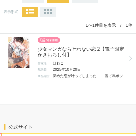
表示形式
1〜1件目を表示 / 1件
少女マンガなら叶わない恋 2【電子限定
かきおろし付】
ほわこ
作家名
2025年10月20日
配信日
諦めた恋が叶ってしまった―― 当て馬ポジだからと片想いを隠していたヤンキー・澄直が、 モテ王子な幼馴染・広臣と恋人に！ 伝統の恋人イベント・プロムでも熱愛…のはずが!? 独占欲全開で嫉妬が止まらない広臣は、澄直への想いを抑えようとするけど!? 叶った初恋のその先は… 単行本描き下ろしはヒロ視点えっち22P収録＆電子限定描き下ろしマンガ1Pも収録。
商品紹介
公式サイト