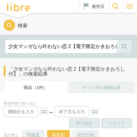
発売日
検索
「少女マンガなら叶わない恋 2【電子限定かきおろし
付】」の検索結果
商品（1件）
サイト内の検索結果
発売時期で絞り込む
〜
関連度
新着順
発売日順
並び替え