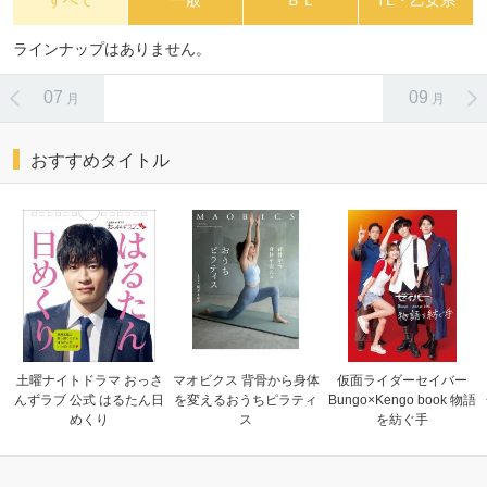
すべて
一般
ＢＬ
TL・乙女系
ラインナップはありません。
07
09
月
月
おすすめタイトル
土曜ナイトドラマ おっさ
マオビクス 背骨から身体
仮面ライダーセイバー
んずラブ 公式 はるたん日
を変えるおうちピラティ
Bungo×Kengo book 物語
めくり
ス
を紡ぐ手