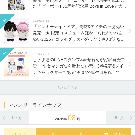
た「ビーボーイ35周年記念展 Boys in Love」大...
2026.07.21
「ピンキーナイトメア」周防&アイチのぺあぬい
発売中★ 限定コスチュームほか「おねがいぺあ
ぬい2026」コラボグッズが盛りだくさん!♡ な...
2026.07.21
しょま恋のLINEスタンプ&着せ替えが好評発売中
♡ 「少女マンガなら叶わない恋」3巻発売&メイ
ンキャラクターである”澄直”の誕生日を祝して ...
もっと見る
マンスリーラインナップ
08
07
09
月
月
2026年
月