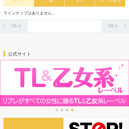
すべて
一般
ＢＬ
TL・乙女系
ラインナップはありません。
06
08
月
月
公式サイト