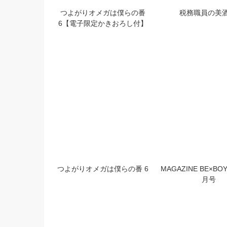
絶対初恋プロポーズ【アニメイ
税務職員の美酒（う
ト小冊子付＆電子特別版】
弐【電子限定おま
つよがりオメガは僕らの番
税務職員の美酒
6【電子限定かきおろし付】