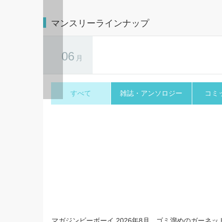
2026.08.
【速報】
2026.08.06
マガジンビーボーイ 2026年9月号 ライン
のこと
お知らせ
ナップ・チラ見せアップ 紅「セフレ、や
小冊子チ
っぱなしで!」 大人気! 相互溺愛青春譚...
ま...
マンスリーラインナップ