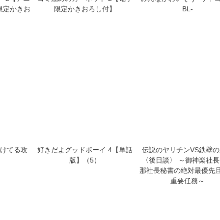
07
2026年
月
ックス
小説
写真集・その他
CD・DVD
電子
 2【アニ
ゴミ溜めのガーネット 2【電子
みんなかわいそう -サイ
限定かきお
限定かきおろし付】
BL-