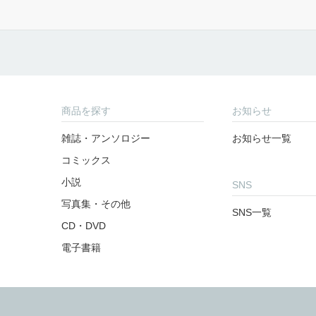
着飾るヒナはまだ恋を知らない
③
06
月