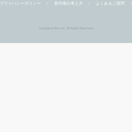
書店様
関連サイト
書店様向け
ビーボーイ W
ティーンズ
クロフネ
応援店
X-BL
応援店リスト
プライバシーポリシー
著作権の考え方
よくあるご質問