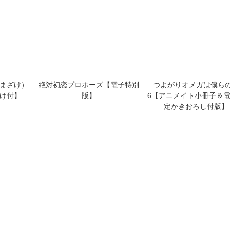
欠けてる攻
好きだよグッドボーイ 4【単話
伝説のヤリチンVS鉄壁
版】（5）
〈後日談〉 ～御神楽社
那社長秘書の絶対最優先
重要任務～