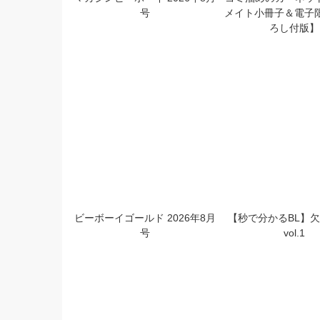
06
月
すべて
雑誌・アンソロジー
コミ
マガジンビーボーイ 2026年8月
ゴミ溜めのガーネット
号
メイト小冊子＆電子
ろし付版】