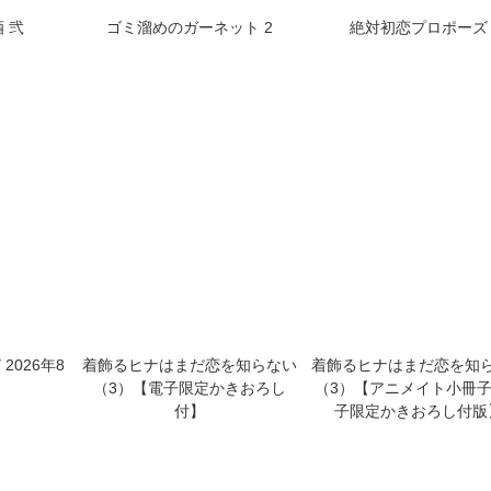
まざけ）
絶対初恋プロポーズ【電子特別
つよがりオメガは僕ら
け付】
版】
6【アニメイト小冊子＆
定かきおろし付版】
 弐
ゴミ溜めのガーネット 2
絶対初恋プロポーズ