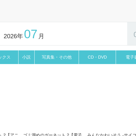
04
ドラマCD「40までにしたい10
2026.08.04
2」ジャケット・DLカード表紙・
「少女マンガなら叶わない恋」
ラ見せを公開♪ ドラマCD「40
念フェア開催! 大人気シリーズ
売を記念して全国フェアを開催! 特
もっと見る