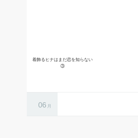
つよがりオメガは僕らの番 6
MAGAZINE BE×BOY
月号