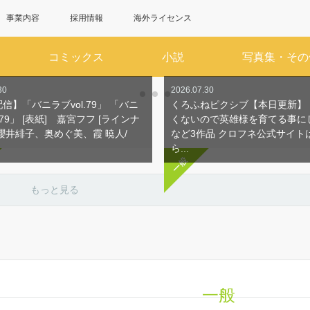
事業内容
採用情報
海外ライセンス
コミックス
小説
写真集・その